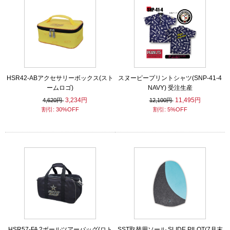
HSR42-ABアクセサリーボックス(スト
スヌーピープリントシャツ(SNP-41-4
ームロゴ)
NAVY) 受注生産
3,234円
11,495円
4,620円
12,100円
割引: 30%OFF
割引: 5%OFF
HSR57-FA 2ボールツアーバッグ(ロト
SST取替用ソール SLIDE PILOT(7月末