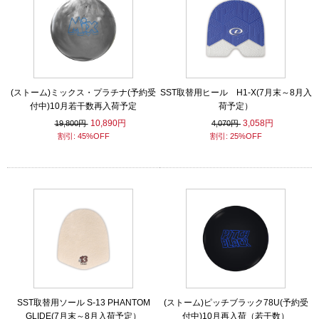
(ストーム)ミックス・プラチナ(予約受
SST取替用ヒール H1-X(7月末～8月入
付中)10月若干数再入荷予定
荷予定）
10,890円
3,058円
19,800円
4,070円
割引: 45%OFF
割引: 25%OFF
SST取替用ソール S-13 PHANTOM
(ストーム)ピッチブラック78U(予約受
GLIDE(7月末～8月入荷予定）
付中)10月再入荷（若干数）