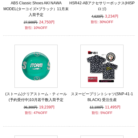
ABS Classic Shoes AKI NAWA
HSR42-ABアクセサリーボックス(HISP
MODEL(ターコイズ×ブラック）11月末
ロゴ)
入荷予定
3,234円
4,620円
24,750円
割引: 30%OFF
27,500円
割引: 10%OFF
(ストーム)クリアストーム・ティール
スヌーピープリントシャツ(SNP-41-1
(予約受付中)10月若干数入荷予定
BLACK) 受注生産
19,239円
11,495円
36,300円
12,100円
割引: 47%OFF
割引: 5%OFF