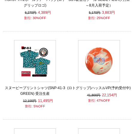
グリップロゴ)
～8月入荷予定）
4,389円
3,883円
6,270円
5,170円
割引: 30%OFF
割引: 25%OFF
スヌーピープリントシャツ(SNP-41-3
(ロトグリップ)ハッスルVP(予約受付中)
GREEN) 受注生産
22,154円
41,800円
11,495円
割引: 47%OFF
12,100円
割引: 5%OFF